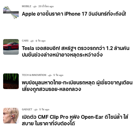
การตรวจจับรูปแบบของฝ่ามือ รวมถึงลายมือของแต่ละคน
MOBILE
20 ชั่วโมง ago
Apple อาจขึ้นราคา iPhone 17 วันจันทร์ที่จะถึงนี้!
ที่มีความเฉพาะตัว เซนเซอร์จะทำการจดจำรูปแบบ
เส้นเลือดบนฝ่ามือได้ถึง 50 จุด พร้อมระบุว่าเป็นฝ่ามือของ
ใครได้หลายช่วงอายุ
CARS
6 วัน ago
Tesla เจอสอบอีก! สหรัฐฯ ตรวจรถกว่า 1.2 ล้านคัน
ปมชิ้นช่วงล่างหน้าอาจหลุดระหว่างวิ่ง
TECH & INNOVATION
5 วัน ago
พบข้อมูลมหาดไทย-ทะเบียนรถหลุด ผู้เชี่ยวชาญเตือน
เสี่ยงถูกสวมรอย-หลอกลวง
GADGET
5 วัน ago
เปิดตัว CMF Clip Pro หูฟัง Open-Ear ดีไซน์ล้ำ ใส่
สบาย ในราคาที่จับต้องได้