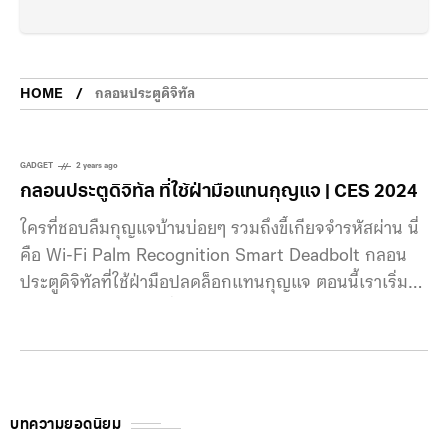
HOME
กลอนประตูดิจิทัล
GADGET
2 years ago
กลอนประตูดิจิทัล ที่ใช้ฝ่ามือแทนกุญแจ | CES 2024
ใครที่ชอบลืมกุญแจบ้านบ่อยๆ รวมถึงขี้เกียจจำรหัสผ่าน นี่
คือ Wi-Fi Palm Recognition Smart Deadbolt กลอน
ประตูดิจิทัลที่ใช้ฝ่ามือปลดล็อกแทนกุญแจ ตอนนี้เราเริ่มให้
บริษัทเทคหลายแห่งเริ่มเอาเทคโนโลยีสแกนฝ่ามือมาใช้งาน
มากขึ้น ที่เห็นได้ชัดคือ Amazon ที่เอามาใช้กับระบบจ่าย
เงิน และตรวจสอบอายุเพื่อยืนยันตัวตน ฝั่งของ Philips ได้
พัฒนากลอนประตูดิจิทัลที่ไม่จำเป็นต้องใช้กุญแจหรือกด
รหัสผ่าน แต่ใช้ฝ่ามือของเราในการปลดล็อกแทน มาโชว์ใน
บทความยอดนิยม
งาน CES 2024 ซึ่งระบบจะใช้เซนเซอร์ palm scanner ใน