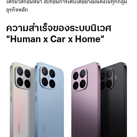
การณ์ไว้ ขณะที่กำไรจากการดำเนินงานของธุรกิจหลัก
(สมาร์ทโฟน × AIoT) พุ่งทะยานเกือบ 200% เมื่อเทียบกับ
ไตรมาสก่อนหน้า สะท้อนการเติบโตอย่างมั่นคงในทุกกลุ่ม
ธุรกิจหลัก
ความสำเร็จของระบบนิเวศ
“Human x Car x Home”