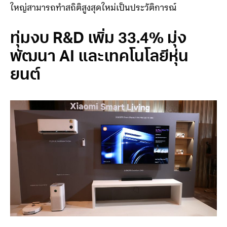
YoY ส่วนกลุ่มบริการอินเทอร์เน็ตทำรายรับไปได้ 9.5 พัน
ล้านหยวน โดยรายรับจากบริการอินเทอร์เน็ตในจีนแผ่นดิน
ใหญ่สามารถทำสถิติสูงสุดใหม่เป็นประวัติการณ์
ทุ่มงบ R&D เพิ่ม 33.4% มุ่ง
พัฒนา AI และเทคโนโลยีหุ่น
ยนต์