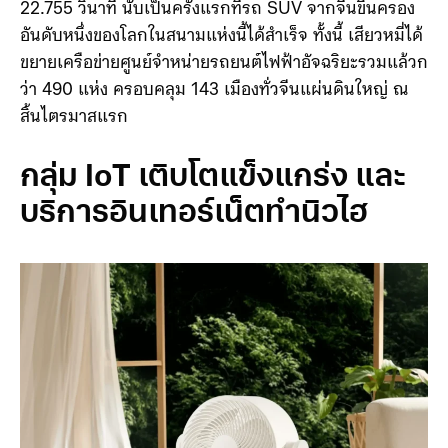
รอบได้เร็วที่สุดในโลกสำหรับรถ SUV ณ สนามระดับ
ตำนาน Nürburgring Nordschleife ด้วยเวลา 7 นาที
22.755 วินาที นับเป็นครั้งแรกที่รถ SUV จากจีนขึ้นครอง
อันดับหนึ่งของโลกในสนามแห่งนี้ได้สำเร็จ
ทั้งนี้ เสียวหมี่ได้
ขยายเครือข่ายศูนย์จำหน่ายรถยนต์ไฟฟ้าอัจฉริยะรวมแล้วก
ว่า 490 แห่ง ครอบคลุม 143 เมืองทั่วจีนแผ่นดินใหญ่ ณ
สิ้นไตรมาสแรก
กลุ่ม IoT เติบโตแข็งแกร่ง และ
บริการอินเทอร์เน็ตทำนิวไฮ