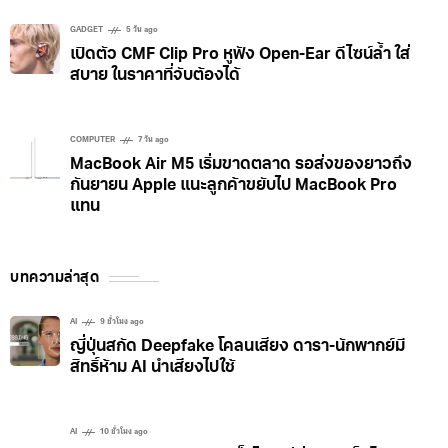
GADGET
5 วัน ago
เปิดตัว CMF Clip Pro หูฟัง Open-Ear ดีไซน์ล้ำ ใส่
สบาย ในราคาที่จับต้องได้
COMPUTER
7 วัน ago
MacBook Air M5 เริ่มขาดตลาด รอส่งของยาวถึง
กันยายน Apple แนะลูกค้าขยับไป MacBook Pro
แทน
บทความล่าสุด
AI
9 ชั่วโมง ago
ญี่ปุ่นสกัด Deepfake โคลนเสียง ดารา-นักพากย์มี
สิทธิ์ห้าม AI นำเสียงไปใช้
AI
10 ชั่วโมง ago