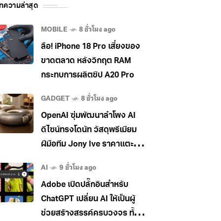
ทความล่าสุด
MOBILE
8 ชั่วโมง ago
ลือ! iPhone 18 Pro เสี่ยงของ
ขาดตลาด หลังวิกฤต RAM
กระทบการผลิตชิป A20 Pro
GADGET
8 ชั่วโมง ago
OpenAI ซุ่มพัฒนาลำโพง AI
ดีไซน์ทรงโดนัท วัสดุพรีเมียม
ฝีมือทีม Jony Ive ราคาแตะ
400 เหรียญ
AI
9 ชั่วโมง ago
Adobe เปิดปลั๊กอินสำหรับ
ChatGPT เปลี่ยน AI ให้เป็นผู้
ช่วยสร้างสรรค์ครบวงจร ทั้ง