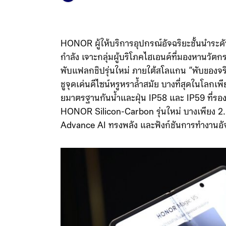
HONOR ผู้ให้บริการอุปกรณ์อัจฉริยะชั้นนำร
กำลัง เจาะกลุ่มผู้บริโภคไฮเอนด์ที่มองหานว
พับแฟลกชิปรุ่นใหม่ ภายใต้สโลแกน “พับของจ
ชูจุดเด่นดีไซน์หรูหราล้ำสมัย บางที่สุดในโลกเ
ยมาตรฐานกันน้ำและฝุ่น IP58 และ IP59 ที่รอง
HONOR Silicon-Carbon รุ่นใหม่ บางเพียง 2.
Advance AI ทรงพลัง และฟังก์ชันการทำงานอั