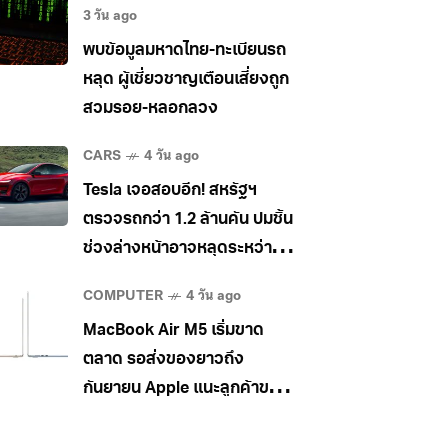
3 วัน ago
พบข้อมูลมหาดไทย-ทะเบียนรถ
หลุด ผู้เชี่ยวชาญเตือนเสี่ยงถูก
สวมรอย-หลอกลวง
CARS
4 วัน ago
Tesla เจอสอบอีก! สหรัฐฯ
ตรวจรถกว่า 1.2 ล้านคัน ปมชิ้น
ช่วงล่างหน้าอาจหลุดระหว่าง
วิ่ง
COMPUTER
4 วัน ago
MacBook Air M5 เริ่มขาด
ตลาด รอส่งของยาวถึง
กันยายน Apple แนะลูกค้าขยับ
ไป MacBook Pro แทน