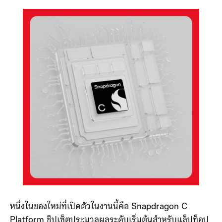
แข็งของ Qualcomm ที่สามารถพัฒนาชิปเซ็ตที่ครอบคลุม
ตั้งแต่ระดับต่ำกว่า 2 มิลลิวัตต์ (sub-2mW) ในหูฟังไร้สาย
ไปจนถึงระดับกิโลวัตต์ในศูนย์ข้อมูล