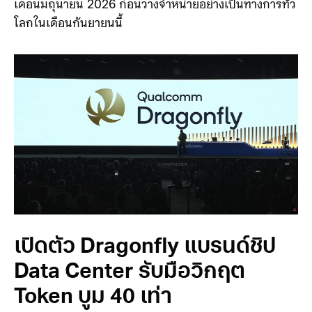
Robotics เพื่อนำแพลตฟอร์มดังกล่าวไปต่อยอดสู่หุ่นยนต์
อุตสาหกรรม หุ่นยนต์เคลื่อนที่อัตโนมัติ (AMR) และหุ่น
ยนต์ฮิวแมนนอยด์ โดยจะเปิดให้พันธมิตรเข้าทดสอบใน
เดือนมิถุนายน 2026 ก่อนวางจำหน่ายอย่างเป็นทางการทั่ว
โลกในเดือนกันยายนนี้
เปิดตัว Dragonfly แบรนด์ชิป