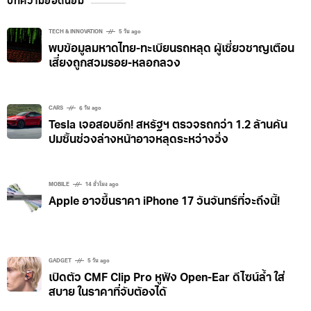
บทความยอดนิยม
TECH & INNOVATION
5 วัน ago
พบข้อมูลมหาดไทย-ทะเบียนรถหลุด ผู้เชี่ยวชาญเตือน
เสี่ยงถูกสวมรอย-หลอกลวง
CARS
6 วัน ago
Tesla เจอสอบอีก! สหรัฐฯ ตรวจรถกว่า 1.2 ล้านคัน
ปมชิ้นช่วงล่างหน้าอาจหลุดระหว่างวิ่ง
MOBILE
14 ชั่วโมง ago
Apple อาจขึ้นราคา iPhone 17 วันจันทร์ที่จะถึงนี้!
GADGET
5 วัน ago
เปิดตัว CMF Clip Pro หูฟัง Open-Ear ดีไซน์ล้ำ ใส่
สบาย ในราคาที่จับต้องได้