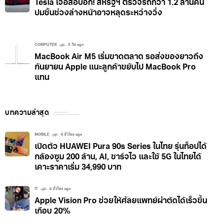
Tesla เจอสอบอีก! สหรัฐฯ ตรวจรถกว่า 1.2 ล้านคัน
ปมชิ้นช่วงล่างหน้าอาจหลุดระหว่างวิ่ง
COMPUTER
5 วัน ago
MacBook Air M5 เริ่มขาดตลาด รอส่งของยาวถึง
กันยายน Apple แนะลูกค้าขยับไป MacBook Pro
แทน
บทความล่าสุด
MOBILE
4 ชั่วโมง ago
เปิดตัว HUAWEI Pura 90s Series ในไทย รุ่นท็อปได้
กล้องซูม 200 ล้าน, AI, ชาร์จไว และใช้ 5G ในไทยได้
เคาะราคาเริ่ม 34,990 บาท
IT
6 ชั่วโมง ago
Apple Vision Pro ช่วยให้ศัลยแพทย์ผ่าตัดได้เร็วขึ้น
เกือบ 20%