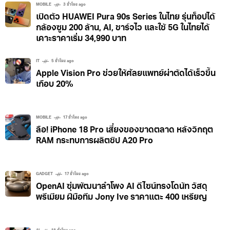
MOBILE
3 ชั่วโมง ago
เปิดตัว HUAWEI Pura 90s Series ในไทย รุ่นท็อปได้
กล้องซูม 200 ล้าน, AI, ชาร์จไว และใช้ 5G ในไทยได้
เคาะราคาเริ่ม 34,990 บาท
IT
5 ชั่วโมง ago
Apple Vision Pro ช่วยให้ศัลยแพทย์ผ่าตัดได้เร็วขึ้น
เกือบ 20%
MOBILE
17 ชั่วโมง ago
ลือ! iPhone 18 Pro เสี่ยงของขาดตลาด หลังวิกฤต
RAM กระทบการผลิตชิป A20 Pro
GADGET
17 ชั่วโมง ago
OpenAI ซุ่มพัฒนาลำโพง AI ดีไซน์ทรงโดนัท วัสดุ
พรีเมียม ฝีมือทีม Jony Ive ราคาแตะ 400 เหรียญ