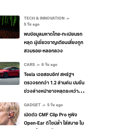
TECH & INNOVATION
5 วัน ago
พบข้อมูลมหาดไทย-ทะเบียนรถ
หลุด ผู้เชี่ยวชาญเตือนเสี่ยงถูก
สวมรอย-หลอกลวง
CARS
6 วัน ago
Tesla เจอสอบอีก! สหรัฐฯ
ตรวจรถกว่า 1.2 ล้านคัน ปมชิ้น
ช่วงล่างหน้าอาจหลุดระหว่าง
วิ่ง
GADGET
5 วัน ago
เปิดตัว CMF Clip Pro หูฟัง
Open-Ear ดีไซน์ล้ำ ใส่สบาย ใน