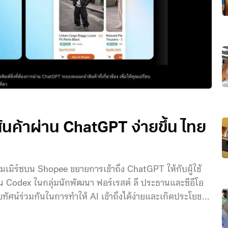
ินค้าผ่าน ChatGPT ง่ายขึ้น ไทย
มิร์ซบน Shopee ขยายการเข้าถึง ChatGPT ให้กับผู้ใช้
งาน Codex ในกลุ่มนักพัฒนา ฟอร์เรสต์ ลี ประธานและซีอีโอ
ัยทัศน์ร่วมกันในการทำให้ AI เข้าถึงได้ง่ายและเกิดประโยชน์
ารผสานเทคโนโลยี AI ของ OpenAI เข้ากับระบบนิเวศดิจิทัล
งขันในเศรษฐกิจดิจิทัล ด้านเดนิส เดรสเซอร์ ประธานเจ้า