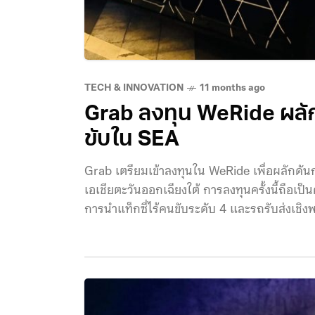
TECH & INNOVATION
11 months ago
Grab ลงทุน WeRide ผลักด
ขับใน SEA
Grab เตรียมเข้าลงทุนใน WeRide เพื่อผลักดัน
เอเชียตะวันออกเฉียงใต้ การลงทุนครั้งนี้ถือเป
การนำแท็กซี่ไร้คนขับระดับ 4 และรถรับส่งเชิงพ
ทัศน์ร่วมในการบูรณาการเทคโนโลยีรถยนต์ไร้ค
คุณภาพการบริการและความปลอดภัย ความร่วมมื
อัตโนมัติของ WeRide ไปประยุกต์ใช้ในเครือข่าย
มาจากบันทึกความเข้าใจที่ทั้งสองฝ่ายได้ลงน
เจตนารมณ์ร่วมกันในการศึกษาความเป็นไปได้