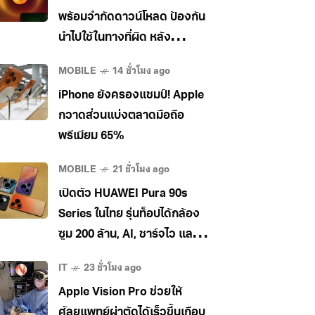
พร้อมจำกัดดาวน์โหลด ป้องกัน
นำไปใช้ในทางที่ผิด หลัง
อุตสาหกรรมเพลงกดดันหนัก
MOBILE
14 ชั่วโมง ago
iPhone ยังครองแชมป์! Apple
กวาดส่วนแบ่งตลาดมือถือ
พรีเมียม 65%
MOBILE
21 ชั่วโมง ago
เปิดตัว HUAWEI Pura 90s
Series ในไทย รุ่นท็อปได้กล้อง
ซูม 200 ล้าน, AI, ชาร์จไว และใช้
5G ในไทยได้ เคาะราคาเริ่ม
IT
23 ชั่วโมง ago
34,990 บาท
Apple Vision Pro ช่วยให้
ศัลยแพทย์ผ่าตัดได้เร็วขึ้นเกือบ