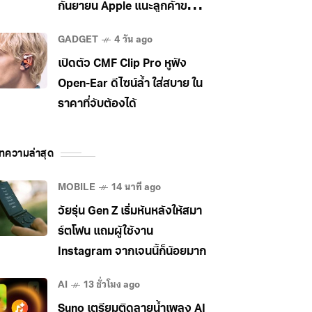
กันยายน Apple แนะลูกค้าขยับ
ไป MacBook Pro แทน
GADGET
4 วัน ago
เปิดตัว CMF Clip Pro หูฟัง
Open-Ear ดีไซน์ล้ำ ใส่สบาย ใน
ราคาที่จับต้องได้
ทความล่าสุด
MOBILE
14 นาที ago
วัยรุ่น Gen Z เริ่มหันหลังให้สมา
ร์ตโฟน แถมผู้ใช้งาน
Instagram จากเจนนี้ก็น้อยมาก
AI
13 ชั่วโมง ago
Suno เตรียมติดลายน้ำเพลง AI