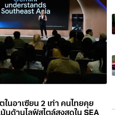
โตในอาเซียน 2 เท่า คนไทยคุย
น้นด้านไลฟ์สไตล์สูงสุดใน SEA