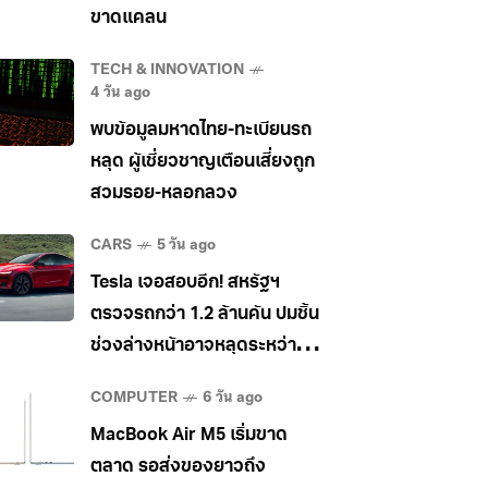
ขาดแคลน
TECH & INNOVATION
4 วัน ago
พบข้อมูลมหาดไทย-ทะเบียนรถ
หลุด ผู้เชี่ยวชาญเตือนเสี่ยงถูก
สวมรอย-หลอกลวง
CARS
5 วัน ago
Tesla เจอสอบอีก! สหรัฐฯ
ตรวจรถกว่า 1.2 ล้านคัน ปมชิ้น
ช่วงล่างหน้าอาจหลุดระหว่าง
วิ่ง
COMPUTER
6 วัน ago
MacBook Air M5 เริ่มขาด
ตลาด รอส่งของยาวถึง