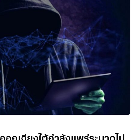
นออกเฉียงใต้กำลังแพร่ระบาดไป