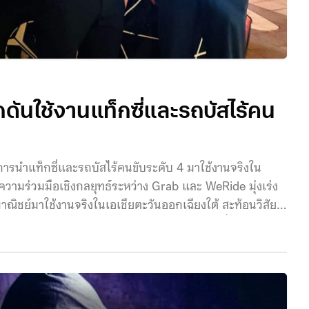
ันใช้งานแท็กซี่และรถบัสไร้คน
การนำแท็กซี่และรถบัสไร้คนขับระดับ 4 มาใช้งานจริงใน
็นความร่วมมือเชิงกลยุทธ์ระหว่าง Grab และ WeRide มุ่งเร่ง
าณิชย์มาใช้งานจริงในเอเชียตะวันออกเฉียงใต้ สะท้อนวิสัย
นขับของ WeRide เข้ากับเครือข่ายของ Grab เพื่อยกระดับ
อครั้งนี้จะเป็นกรอบสำคัญในการนำโซลูชันการขับขี่
ของ Grab ดังนี้ การขยายความร่วมมือครั้งนี้เป็นผลสืบเนื่อง
ามเมื่อเดือนมีนาคม 2568 โดย WeRide และ Grab แสดง
ทางเทคนิค