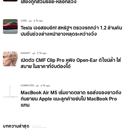
เสี่ยงถูกสวมรอย-หลอกลวง
CARS
6 วัน ago
Tesla เจอสอบอีก! สหรัฐฯ ตรวจรถกว่า 1.2 ล้านคัน
ปมชิ้นช่วงล่างหน้าอาจหลุดระหว่างวิ่ง
GADGET
5 วัน ago
เปิดตัว CMF Clip Pro หูฟัง Open-Ear ดีไซน์ล้ำ ใส่
สบาย ในราคาที่จับต้องได้
COMPUTER
6 วัน ago
MacBook Air M5 เริ่มขาดตลาด รอส่งของยาวถึง
กันยายน Apple แนะลูกค้าขยับไป MacBook Pro
แทน
บทความล่าสุด