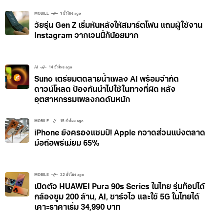
MOBILE
1 ชั่วโมง ago
วัยรุ่น Gen Z เริ่มหันหลังให้สมาร์ตโฟน แถมผู้ใช้งาน
Instagram จากเจนนี้ก็น้อยมาก
AI
14 ชั่วโมง ago
Suno เตรียมติดลายน้ำเพลง AI พร้อมจำกัด
ดาวน์โหลด ป้องกันนำไปใช้ในทางที่ผิด หลัง
อุตสาหกรรมเพลงกดดันหนัก
MOBILE
15 ชั่วโมง ago
iPhone ยังครองแชมป์! Apple กวาดส่วนแบ่งตลาด
มือถือพรีเมียม 65%
MOBILE
22 ชั่วโมง ago
เปิดตัว HUAWEI Pura 90s Series ในไทย รุ่นท็อปได้
กล้องซูม 200 ล้าน, AI, ชาร์จไว และใช้ 5G ในไทยได้
เคาะราคาเริ่ม 34,990 บาท