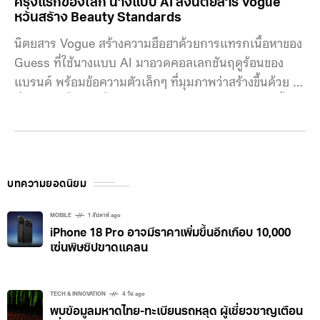
ครั้งแรกของโลก นางแบบ AI ลงนิตยสาร Vogue
หวั่นสร้าง Beauty Standards
นิตยสาร Vogue สร้างความฮือฮาด้วยการแทรกเนื้อหาของ
Guess ที่ใช้นางแบบ AI มาอวดคอลเลกชันฤดูร้อนของ
แบรนด์ พร้อมข้อความตัวเล็กๆ ที่มุมภาพว่าสร้างขึ้นด้วย AI
นี่ถือเป็นครั้งแรกที่นางแบบ AI ได้ลงนิตยสารแฟชัน เนื้อหา
นี้เป็นโฆษณาจาก Guess ไม่ใช่การตัดสินใจของ
บรรณาธิการ แต่โฆษณาชิ้นนี้กลับถูกวิพากษ์วิจารณ์อย่าง
หนักและตั้งคำถามว่าการนำ AI มาใช้นั้นส่งผลดีต่อนาง
แบบและผู้บริโภคอย่างไร รวมถึงอาจะเป็นการสร้าง
บทความยอดนิยม
Beauty Standards มาตรฐานความงามที่ไม่สมจริง เซรา
ฟินน์ วัลโลรา (Seraphinne Vallora) คือ บริษัทที่อยู่เบื้อง
MOBILE
1 สัปดาห์ ago
iPhone 18 Pro อาจมีราคาเพิ่มขึ้นอีกเกือบ 10,000
หลังโฆษณาชิ้นนี้ของ Guess
เซ่นพิษชิปขาดแคลน
TECH & INNOVATION
4 วัน ago
พบข้อมูลมหาดไทย-ทะเบียนรถหลุด ผู้เชี่ยวชาญเตือน