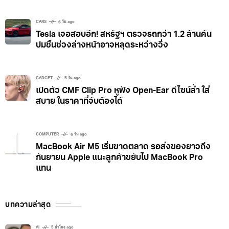
ซึ่งเป็นกระบวนการที่คล้ายกับการหมุนตัวของนักสเก็ตลีลา
ที่ช้าลงเมื่อเหยียดแขนออกด้านนอก การศึกษานี้ใช้ข้อมูล
CARS
6 วัน ago
ตั้งแต่ปี 1993 ถึง 2010 แสดงให้เห็นว่าการสูบน้ำใต้ดิน
Tesla เจอสอบอีก! สหรัฐฯ ตรวจรถกว่า 1.2 ล้านคัน
ปมชิ้นช่วงล่างหน้าอาจหลุดระหว่างวิ่ง
มากถึง 2,150 กิกะตันทำให้การเอียงของโลกเปลี่ยนแปลง
ไปประมาณ 31.5 นิ้ว ซึ่งการสูบน้ำส่วนใหญ่นั้นเพื่อใช้ใน
ด้านชลประทานและการใช้งานของมนุษย์
GADGET
5 วัน ago
เปิดตัว CMF Clip Pro หูฟัง Open-Ear ดีไซน์ล้ำ ใส่
สบาย ในราคาที่จับต้องได้
COMPUTER
6 วัน ago
MacBook Air M5 เริ่มขาดตลาด รอส่งของยาวถึง
กันยายน Apple แนะลูกค้าขยับไป MacBook Pro
แทน
บทความล่าสุด
AI
5 ชั่วโมง ago