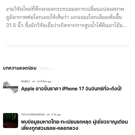
งานวิจัยใหม่ที่ศึกษาผลกระทบของการเปลี่ยนแปลงสภาพ
ภูมิอากาศต่อโลกเผยให้เห็นว่า แกนของโลกเอียงเพิ่มขึ้น
31.5 นิ้ว ซึ่งนักวิจัยเชื่อว่าเกิดจากการสูบน้ำใต้ดินมาใช้มาก
เกินไป ซึ่งไม่เพียงเปลี่ยนการหมุนของโลกเท่านั้น แต่ยังส่ง
ผลกระทบต่อระดับน้ำทะเลที่สูงขึ้นด้วย Ki-Weon Seo นัก
ธรณีฟิสิกส์จากมหาวิทยาลัยแห่งชาติโซลและหัวหน้าการ
ศึกษากล่าวว่า “ขั้วการหมุนของโลกนั้นเปลี่ยนแปลงไปมาก
การศึกษาของเราแสดงให้เห็นว่าในบรรดาสาเหตุที่เกี่ยวข้อง
บทความยอดนิยม
กับสภาพอากาศ การกระจายตัวของน้ำใต้ดินเป็นปัจจัยที่ส่ง
ผลกระทบมากที่สุดต่อการเคลื่อนตัวของขั้วการหมุน” ความ
MOBILE
16 ชั่วโมง ago
Apple อาจขึ้นราคา iPhone 17 วันจันทร์ที่จะถึงนี้!
เอียงของโลกเปลี่ยนแปลงอย่างไร? การเอียงของโลกหรือ
การเคลื่อนตัวของแกนโลกได้รับอิทธิพลจากการกระจายมว
ลน้ำทั่วโลก การละลายของธารน้ำแข็งและแผ่นน้ำแข็งขั้ว
โลกจากกรีนแลนด์และแอนตาร์กติกามีส่วนสำคัญในการก
TECH & INNOVATION
5 วัน ago
พบข้อมูลมหาดไทย-ทะเบียนรถหลุด ผู้เชี่ยวชาญเตือน
ระจาย เมื่อน้ำแข็งละลาย น้ำจะไหลเข้าหาเส้นศูนย์สูตร
เสี่ยงถูกสวมรอย-หลอกลวง
ทำให้สมดุลของโลกเปลี่ยนไปและทำให้แกนโลกเคลื่อนตัว