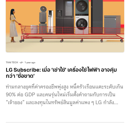
พริบตา แม้จะเป็นเพียงจินตนาการในโลกภาพยนตร์ แต่
THAI TECH
1 year ago
LG Subscribe: เมื่อ ‘เช่าใช้’ เครื่องใช้ไฟฟ้า อาจคุ้ม
กว่า ‘ซื้อขาด’
ท่ามกลางยุคที่ค่าครองชีพพุ่งสูง หนี้ครัวเรือนแตะระดับเกิน
90% ต่อ GDP และคนรุ่นใหม่เริ่มตั้งคำถามกับการเป็น
“เจ้าของ” และลงทุนในทรัพย์สินมูลค่าแพง ๆ LG กำลัง
เสนอโซลูชันใหม่ที่น่าสนใจอย่าง LG Subscribe โมเดลการ
ใช้งานเครื่องใช้ไฟฟ้ารูปแบบใหม่ ที่ให้คุณเลือก “เช่าใช้
พร้อมดูแล” แทนการซื้อขาด โดยจ่ายเป็นรายเดือนในราคา