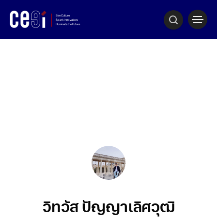
วิทวัส ปัญญาเลิศวุฒิ