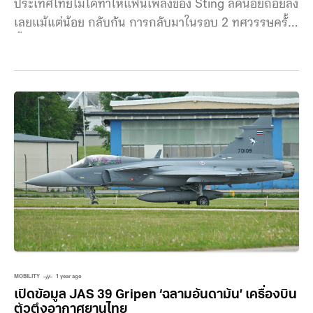
ประเทศไทยไม่ได้ทำให้แฟนเพลงของ Sting ลดน้อยถอยลง
เลยแม้แต่น้อย กลับกัน การกลับมาในรอบ 2 ทศวรรษครั้ง
นี้ของศิลปินระดับโลกกับ ‘STING 3.0’ ได้รับเสียงตอบรับ
อย่างล้นหลามจากผู้คนทุกช่วงอายุได้สัมผัสความเป็น
ตำนานที่ในคืนวันที่ 25 กันยายน 2568 ที่ผ่านมา ณ UOB
Live Bangkok เสียงปรบมือดังขึ้นสนั่นฮอลล์สวนกับไฟที่
ดับลงเมื่อ Sting ปรากฏตัวมาพร้อมเบสคู่ใจ เคียงข้างมา
ด้วยมือกีตาร์ ดอมินิก มิลเลอร์ (Dominic Miller) และมือ
กลอง คริส แมส (Chris Maas) ก่อนจะเริ่มโชว์สุดตราตรึง
ที่ทำคนดูลุกกันมาสุกตั้งแต่เพลงแรกด้วย “Message in a
Bottle”, “If I Ever Lose My Faith in You” และเพลงสุด
ฮิตของ Sting ที่ทุกคนต้องร้องตามได้อย่าง “Englishman
in New York” และ “Every
MOBILITY
1 year ago
เปิดข้อมูล JAS 39 Gripen ‘ฉลามอันดามัน’ เครื่องบิน
ตัวตึงอากาศยานไทย