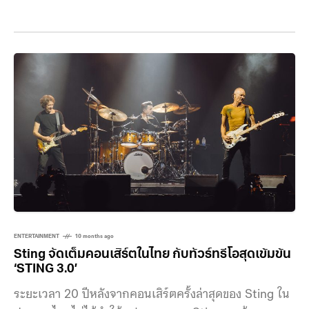
ต่างเติบโตขึ้นพร้อมกับบาดแผลที่เริ่มตกสะเก็ด เพื่อย้ำ
เตือนคนดูว่าการยอมรับความจริงคือจุดเริ่มต้นของการ
รักษาที่ดีที่สุด ในโอกาสนี้ เราได้มีโอกาสพูดคุยกับ 4 นัก
แสดงนำ ได้แก่ เจสัน ซีเกิล (Jason Segel), ลุค เทนนีย์
(Luke Tennie), ลุกิตา แม็กซ์เวลล์ (Lukita Maxwell) และ
คริสตา มิลเลอร์ (Christa Miller)
ENTERTAINMENT
10 months ago
Sting จัดเต็มคอนเสิร์ตในไทย กับทัวร์ทรีโอสุดเข้มข้น
‘STING 3.0’
ระยะเวลา 20 ปีหลังจากคอนเสิร์ตครั้งล่าสุดของ Sting ใน