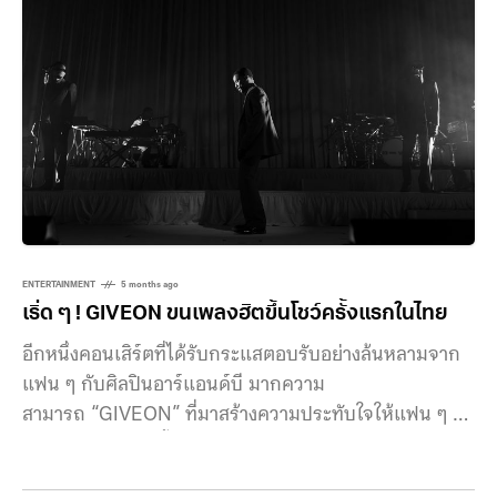
การผจญภัยครั้งใหม่ และภัยคุกคามจากไททันตัวใหม่ ๆ ใน
โอกาสนี้ เราได้มีโอกาสพูดคุยกับ 3 นักแสดงนำ ได้แก่ แอ
นนา
ENTERTAINMENT
5 months ago
เริ่ด ๆ ! GIVEON ขนเพลงฮิตขึ้นโชว์ครั้งแรกในไทย
อีกหนึ่งคอนเสิร์ตที่ได้รับกระแสตอบรับอย่างล้นหลามจาก
แฟน ๆ กับศิลปินอาร์แอนด์บี มากความ
สามารถ “GIVEON” ที่มาสร้างความประทับใจให้แฟน ๆ ที่
ประเทศไทยเป็นครั้งแรกในคอนเสิร์ตใหญ่ “GIVEON
DEAR BELOVED, THE TOUR BANGKOK” เมื่อวัน