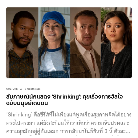
จันทร์ที่ 2 กุมภาพันธ์ ที่ผ่านมา ณ ยูโอบี ไลฟ์ คอนเสิร์ต
ครั้งนี้บรรยากาศเต็มไปด้วยแฟนเพลง GIVEON หลายพัน
ชีวิตที่เข้ามาทำให้ยูโอบี ไลฟ์ดูเล็กลงไปถนัดตา ก่อน
ที่ GIVEON จะขนเพลงอาร์แอนด์บีบีตปังมาเอาใจแฟน ๆ
เพียบไม่ว่าจะเป็น “MUD”, “RATHER BE” รวมไป
ถึง “STILL YOUR BEST” และ “BACKUP PLAN” ปิด
ท้ายการแสดงด้วยเพลงรักเพลงเศร้าสุดฮิตที่วัยรุ่นเจนซีต่าง
ร้องตามกันทั้งฮอลล์ ทั้ง “FAVORITE
MISTAKE”, “STRANGERS” และเพลงชาติคนอกหัก
อย่าง “HEARTBREAK ANNIVERSARY” “DEAR
BELOVED,
CULTURE
6 months ago
สัมภาษณ์นักแสดง ‘Shrinking’: คุยเรื่องการฮีลใจ
ฉบับมนุษย์เดินดิน
‘Shrinking’ คือซีรีส์ที่ไม่เพียงแค่พูดเรื่องสุขภาพจิตได้อย่าง
ตรงไปตรงมา แต่ยังสะท้อนให้เราเห็นว่าความเจ็บปวดและ
ความสุขมักอยู่คู่กันเสมอ การกลับมาในซีซันที่ 3 นี้ ตัวละคร