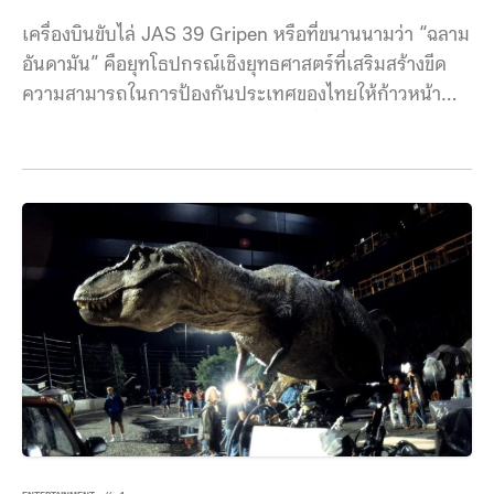
เครื่องบินขับไล่ JAS 39 Gripen หรือที่ขนานนามว่า “ฉลาม
อันดามัน” คือยุทโธปกรณ์เชิงยุทธศาสตร์ที่เสริมสร้างขีด
ความสามารถในการป้องกันประเทศของไทยให้ก้าวหน้า
อย่างก้าวกระโดด กองทัพอากาศไทยเริ่มจัดหา Gripen รุ่น
C/D จากสวีเดนตั้งแต่ปี พ.ศ. 2554 และรับมอบครบ 12
ลำภายในปี พ.ศ. 2559 ปัจจุบัน Gripen จำนวน 11 ลำ
ประจำการอยู่ที่ฝูงบิน 701 กองบิน 7 จังหวัดสุราษฎร์ธานี
ทำหน้าที่เป็นหน่วยป้องกันภัยทางอากาศหลักในพื้นที่ภาคใต้
และมีบทบาทสำคัญในการเฝ้าระวังพื้นที่ทางทะเลอันดามัน
และอ่าวไทย