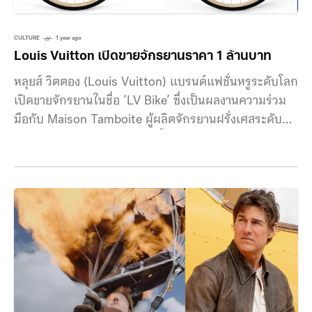
CULTURE
1 year ago
Louis Vuitton เปิดขายจักรยานราคา 1 ล้านบาท
หลุยส์ วิตตอง (Louis Vuitton) แบรนด์แฟชั่นหรูระดับโลก
เปิดขายจักรยานในชื่อ ‘LV Bike’ ซึ่งเป็นผลงานความร่วม
มือกับ Maison Tamboite ผู้ผลิตจักรยานฝรั่งเศสระดับ
ตำนาน โดยจักรยานสุดหรูคันนี้มีราคาเนาะ ๆ 1,010,000
บาท ตัวจักรยาน LV Bike โดดเด่นด้วยรายละเอียดที่บ่ง
บอกถึงมรดกอันยาวนานของหลุยส์ วิตตอง ไม่ว่าจะเป็น
เฟรมหุ้ม Monogram Dune แคนวาส อันเป็นเอกลักษณ์
ของแบรนด์, ใบจานลาย Monogram Flower