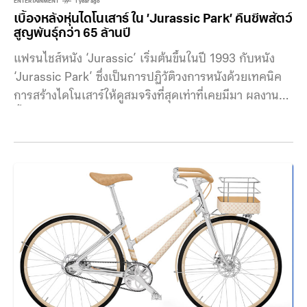
ENTERTAINMENT
1 year ago
เบื้องหลังหุ่นไดโนเสาร์ ใน ’Jurassic Park’ คืนชีพสัตว์
สูญพันธุ์กว่า 65 ล้านปี
แฟรนไชส์หนัง ‘Jurassic’ เริ่มต้นขึ้นในปี 1993 กับหนัง
‘Jurassic Park’ ซึ่งเป็นการปฏิวัติวงการหนังด้วยเทคนิค
การสร้างไดโนเสาร์ให้ดูสมจริงที่สุดเท่าที่เคยมีมา ผลงานชิ้น
นี้ถูกกำกับโดย สตีเวน สปีลเบิร์ก (Steven Spielberg) ผู้
ซึ่งมีวิสัยทัศน์ในการคืนชีพสิ่งมีชีวิตสูญพันธุ์กว่า 65 ล้านปี
ให้ปรากฏบนจอหนัง ย้อนกลับไปก่อนปี 1993 ไม่มีหนัง
เรื่องใดสามารถสร้างไดโนเสาร์ที่สมจริงและเคลื่อนไหวได้
อย่างน่าทึ่งเช่นนี้ เนื่องจากข้อจำกัดทางเทคโนโลยี CGI ยัง
ไม่พัฒนาจนถึงขั้นที่สามารถสร้างสัตว์ใหญ่เคลื่อนไหวได้
อย่างสมจริง สปีลเบิร์กจึงร่วมมือกับทีมงานผู้เชี่ยวชาญเพื่อ
สร้างเทคนิคใหม่ผสมผสานทั้งหุ่นยนต์กลไกและภาพ
กราฟิกคอมพิวเตอร์ ทีมสร้างหุ่นยนต์ไดโนเสาร์หลักคือ
Stan Winston Studio ซึ่งก่อตั้งโดย สแตน วินสตัน