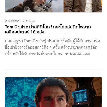
ENTERTAINMENT
1 year ago
Tom Cruise ทำสถิติโลก ! กระโดดร่มติดไฟจาก
เฮลิคอปเตอร์ 16 ครั้ง
ทอม ครูซ (Tom Cruise) นักแสดงชื่อดัง ผู้ได้รับการเสนอ
ชื่อเข้าชิงรางวัลออสการ์ถึง 4 ครั้ง สร้างประวัติศาสตร์อีก
ครั้ง หลังได้รับการบันทึกสถิติโลกจากกินเนสส์เวิลด์
เรคคอร์ด ในสาขา “การกระโดดร่มท่ามกลางเปลวไฟมาก
ที่สุดโดยบุคคล” (Most burning parachute jumps by
an individual) จากการแสดงฉากผาดโผนด้วยตนเอง โดย
เป็นการกระโดดออกจากเฮลิคอปเตอร์ถึง 16 ครั้ง พร้อม
กับร่มชูชีพที่ชุ่มด้วยเชื้อเพลิงและถูกจุดไฟให้ลุกไหม้ ซึ่งเป็น
ฉากสำคัญในหนัง ‘Mission: Impossible – The Final