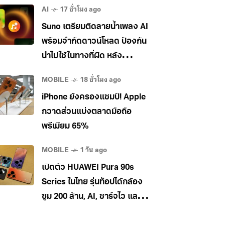
AI
17 ชั่วโมง ago
Suno เตรียมติดลายน้ำเพลง AI
พร้อมจำกัดดาวน์โหลด ป้องกัน
นำไปใช้ในทางที่ผิด หลัง
อุตสาหกรรมเพลงกดดันหนัก
MOBILE
18 ชั่วโมง ago
iPhone ยังครองแชมป์! Apple
กวาดส่วนแบ่งตลาดมือถือ
พรีเมียม 65%
MOBILE
1 วัน ago
เปิดตัว HUAWEI Pura 90s
Series ในไทย รุ่นท็อปได้กล้อง
ซูม 200 ล้าน, AI, ชาร์จไว และใช้
5G ในไทยได้ เคาะราคาเริ่ม