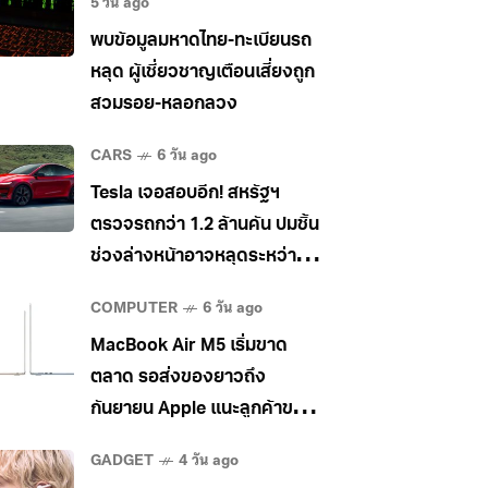
5 วัน ago
พบข้อมูลมหาดไทย-ทะเบียนรถ
หลุด ผู้เชี่ยวชาญเตือนเสี่ยงถูก
สวมรอย-หลอกลวง
CARS
6 วัน ago
Tesla เจอสอบอีก! สหรัฐฯ
ตรวจรถกว่า 1.2 ล้านคัน ปมชิ้น
ช่วงล่างหน้าอาจหลุดระหว่าง
วิ่ง
COMPUTER
6 วัน ago
MacBook Air M5 เริ่มขาด
ตลาด รอส่งของยาวถึง
กันยายน Apple แนะลูกค้าขยับ
ไป MacBook Pro แทน
GADGET
4 วัน ago