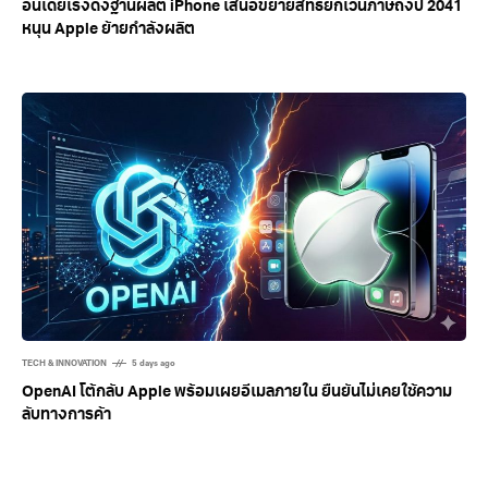
อินเดียเร่งดึงฐานผลิต iPhone เสนอขยายสิทธิ์ยกเว้นภาษีถึงปี 2041
หนุน Apple ย้ายกำลังผลิต
TECH & INNOVATION
5 days ago
OpenAI โต้กลับ Apple พร้อมเผยอีเมลภายใน ยืนยันไม่เคยใช้ความ
ลับทางการค้า