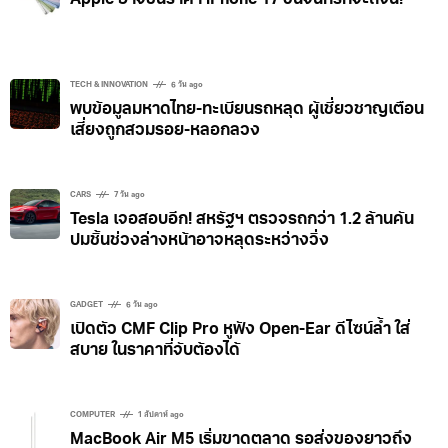
TECH & INNOVATION
6 วัน ago
พบข้อมูลมหาดไทย-ทะเบียนรถหลุด ผู้เชี่ยวชาญเตือน
เสี่ยงถูกสวมรอย-หลอกลวง
CARS
7 วัน ago
Tesla เจอสอบอีก! สหรัฐฯ ตรวจรถกว่า 1.2 ล้านคัน
ปมชิ้นช่วงล่างหน้าอาจหลุดระหว่างวิ่ง
GADGET
6 วัน ago
เปิดตัว CMF Clip Pro หูฟัง Open-Ear ดีไซน์ล้ำ ใส่
สบาย ในราคาที่จับต้องได้
COMPUTER
1 สัปดาห์ ago
MacBook Air M5 เริ่มขาดตลาด รอส่งของยาวถึง