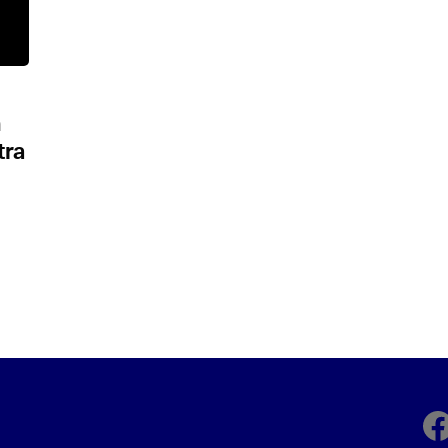
ด
tra
Fa