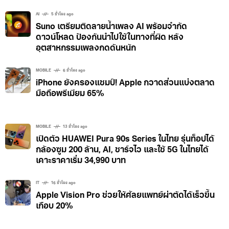
AI
5 ชั่วโมง ago
Suno เตรียมติดลายน้ำเพลง AI พร้อมจำกัด
ดาวน์โหลด ป้องกันนำไปใช้ในทางที่ผิด หลัง
อุตสาหกรรมเพลงกดดันหนัก
MOBILE
6 ชั่วโมง ago
iPhone ยังครองแชมป์! Apple กวาดส่วนแบ่งตลาด
มือถือพรีเมียม 65%
MOBILE
13 ชั่วโมง ago
เปิดตัว HUAWEI Pura 90s Series ในไทย รุ่นท็อปได้
กล้องซูม 200 ล้าน, AI, ชาร์จไว และใช้ 5G ในไทยได้
เคาะราคาเริ่ม 34,990 บาท
IT
16 ชั่วโมง ago
Apple Vision Pro ช่วยให้ศัลยแพทย์ผ่าตัดได้เร็วขึ้น
เกือบ 20%