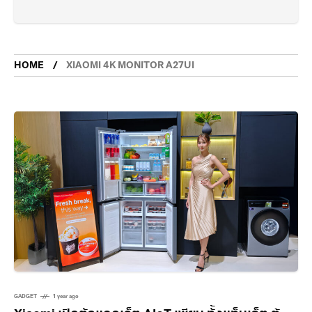
HOME
XIAOMI 4K MONITOR A27UI
GADGET
1 year ago