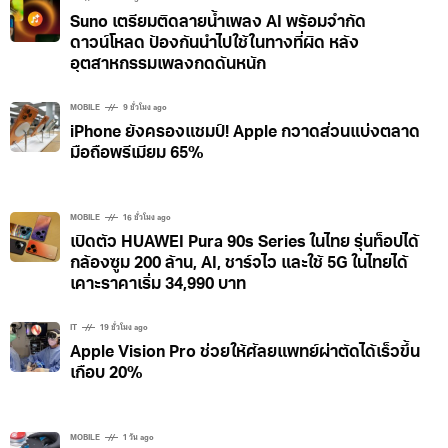
Suno เตรียมติดลายน้ำเพลง AI พร้อมจำกัด
ดาวน์โหลด ป้องกันนำไปใช้ในทางที่ผิด หลัง
อุตสาหกรรมเพลงกดดันหนัก
MOBILE
9 ชั่วโมง ago
iPhone ยังครองแชมป์! Apple กวาดส่วนแบ่งตลาด
มือถือพรีเมียม 65%
MOBILE
16 ชั่วโมง ago
เปิดตัว HUAWEI Pura 90s Series ในไทย รุ่นท็อปได้
กล้องซูม 200 ล้าน, AI, ชาร์จไว และใช้ 5G ในไทยได้
เคาะราคาเริ่ม 34,990 บาท
IT
19 ชั่วโมง ago
Apple Vision Pro ช่วยให้ศัลยแพทย์ผ่าตัดได้เร็วขึ้น
เกือบ 20%
MOBILE
1 วัน ago