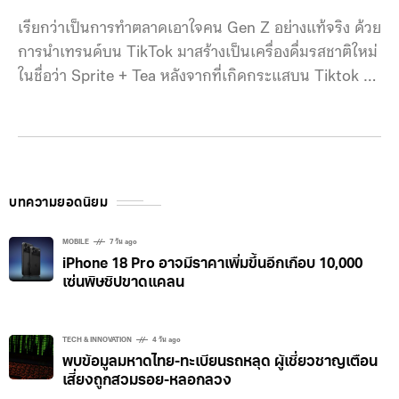
เรียกว่าเป็นการทำตลาดเอาใจคน Gen Z อย่างแท้จริง ด้วย
การนำเทรนด์บน TikTok มาสร้างเป็นเครื่องดื่มรสชาติใหม่
ในชื่อว่า Sprite + Tea หลังจากที่เกิดกระแสบน Tiktok ที่
วัยรุ่นนำชาไปใส่ใน Sprite จนเป็นไวรัลบนโลกออนไลน์
ทาง Coca-Cola Co. ประกาศเปิดตัวเครื่องดื่มรสชาติใหม่
Sprite + Tea ซึ่งมีให้เลือกทั้งแบบรสชาติปกติและแบบไม่มี
น้ำตาล ในสหรัฐอเมริกาและแคนาดา วางขายในเวลาที่
จำกัดจนถึงเดือนตุลาคมนี้ สิ่งที่น่าสนใจก็คือ เครื่องดื่ม
บทความยอดนิยม
รสชาตินี้มีการนำเสนอไอเดียตั้งแต่เมื่อ 6 ปีก่อนโดย
นักศึกษาฝึกงาน ภายใต้โครงการวิจัยและพัฒนาที่เปิดให้
MOBILE
7 วัน ago
iPhone 18 Pro อาจมีราคาเพิ่มขึ้นอีกเกือบ 10,000
เด็กฝึกงานมีส่วนร่วมคิดค้นนวัตกรรมและไอเดียการตลาด
เซ่นพิษชิปขาดแคลน
ที่แตกต่างให้แบรนด์ต่างๆ ของ
TECH & INNOVATION
4 วัน ago
พบข้อมูลมหาดไทย-ทะเบียนรถหลุด ผู้เชี่ยวชาญเตือน
เสี่ยงถูกสวมรอย-หลอกลวง