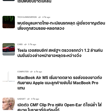
เซ่นพิษชิปขาดแคลน
TECH & INNOVATION
4 วัน ago
พบข้อมูลมหาดไทย-ทะเบียนรถหลุด ผู้เชี่ยวชาญเตือน
เสี่ยงถูกสวมรอย-หลอกลวง
CARS
5 วัน ago
Tesla เจอสอบอีก! สหรัฐฯ ตรวจรถกว่า 1.2 ล้านคัน
ปมชิ้นช่วงล่างหน้าอาจหลุดระหว่างวิ่ง
COMPUTER
6 วัน ago
MacBook Air M5 เริ่มขาดตลาด รอส่งของยาวถึง
กันยายน Apple แนะลูกค้าขยับไป MacBook Pro
แทน
GADGET
4 วัน ago
เปิดตัว CMF Clip Pro หูฟัง Open-Ear ดีไซน์ล้ำ ใส่
สบาย ในราคาที่จับต้องได้