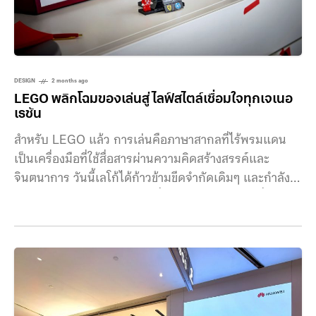
DESIGN
2 months ago
LEGO พลิกโฉมของเล่นสู่ไลฟ์สไตล์เชื่อมใจทุกเจเนอ
เรชัน
สำหรับ LEGO แล้ว การเล่นคือภาษาสากลที่ไร้พรมแดน
เป็นเครื่องมือที่ใช้สื่อสารผ่านความคิดสร้างสรรค์และ
จินตนาการ วันนี้เลโก้ได้ก้าวข้ามขีดจำกัดเดิมๆ และกำลัง
นิยามคำว่าการเล่นเสียใหม่ เพื่อให้กลายเป็นส่วนหนึ่งของ
ไลฟ์สไตล์ยุคโมเดิร์น ก้าวข้ามวัยด้วยพลังแห่ง Kidult ภาพ
จำที่ว่าเลโก้เป็นเพียงของเล่นสำหรับเด็กนั้นเปลี่ยนไปแล้ว
เพราะในปัจจุบัน ความสนุกได้เชื่อมโยงผู้คนทุกช่วงวัยเข้า
ไว้ด้วยกัน โดยเฉพาะกลุ่ม Kidult (Kid + Adult) หรือ
ผู้ใหญ่ที่ยังคงหลงใหลในความสนุกสนานแบบเด็กๆ การต่อ
เลโก้กลายเป็นหนึ่งในวิธีการแสดงออกถึงตัวตนและรสนิยม