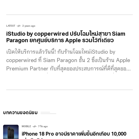
ศูนย์การค้า สยามพารากอน ใจกลางมหานครกรุงเทพฯ
อย่างยิ่งใหญ่ ที่พร้อมให้สัมผัสผลิตภัณฑ์ Leica ครบทุก
กลุ่ม ตั้งแต่กล้องถ่ายภาพ, เครื่องฉายภาพ, นาฬิกา, ของ
สะสม และอุปกรณ์ส่องทางไกล ภายในพื้นที่ที่ถูกออกแบบ
LATEST
2 years ago
iStudio by copperwired ปรับโฉมใหม่สาขา Siam
มาอย่างล้ำสมัย เต็มเปี่ยมด้วยแรงบันดาลใจและพลังแห่ง
Paragon ยกศูนย์บริการ Apple รวมไว้ที่เดียว
ศิลปะ นายธนสิทธิ์ เธียรกาญจนวงศ์ กรรมการผู้จัดการ
เปิดให้บริการแล้ววันนี้! กับร้านโฉมใหม่iStudio by
บริษัท
copperwired ที่ Siam Paragon ชั้น 2 ซึ่งเป็นร้าน Apple
Premium Partner กับที่สุดของประสบการณ์ที่ดีที่สุดของ
ผลิตภัณฑ์ Apple ที่ครบครัน และ Accessories ที่หลาก
หลายจากหลากหลายแบรนด์ รวมถึงยกศูนย์บริการ Apple
ที่ได้รับการรับรองอย่างเป็นทางการมาอยู่ที่ร้านครบในที่
เดียว ไม่ว่าจะเป็น iPhone , iPad, Mac จนไปถึงอุปกรณ์
เสริมทั้งหลาย ก็มีให้เลือกแบบครบครัน รวมถึงทดลองใช้
บทความยอดนิยม
MOBILE
7 วัน ago
iPhone 18 Pro อาจมีราคาเพิ่มขึ้นอีกเกือบ 10,000