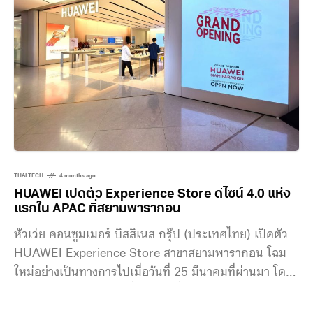
ของคนรุ่นใหม่ เป็นพื้นที่ปลอดภัยที่ช่วยให้เราได้ละสายตา
จากหน้าจอสมาร์ทโฟน แล้วกลับมาจดจ่ออยู่กับชิ้นส่วนตรง
หน้าเพื่อพักผ่อนจิตใจ ยิ่งไปกว่านั้น ยังเป็นตัวเชื่อมความ
สัมพันธ์ชั้นดีที่ช่วยสร้างช่วงเวลาคุณภาพให้คนในครอบครัว
หรือแก๊งเพื่อนได้มาแชร์จินตนาการและสร้างเรื่องราวดี ๆ
ร่วมกัน จาก Pop Culture สู่ของสะสมระดับโลก
THAI TECH
4 months ago
HUAWEI เปิดตัว Experience Store ดีไซน์ 4.0 แห่ง
แรกใน APAC ที่สยามพารากอน
หัวเว่ย คอนซูมเมอร์ บิสสิเนส กรุ๊ป (ประเทศไทย) เปิดตัว
HUAWEI Experience Store สาขาสยามพารากอน โฉม
ใหม่อย่างเป็นทางการไปเมื่อวันที่ 25 มีนาคมที่ผ่านมา โดย
ชูไฮไลต์ดีไซน์ร้านล่าสุดที่เป็นร้านที่ 2 ในโลก พร้อมยก
ระดับการให้บริการแบบครบจบในที่เดียว ท่ามกลาง