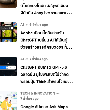
ดีไซน์ทรงโดนัท วัสดุพรีเมียม
ฝีมือทีม Jony Ive ราคาแตะ
400 เหรียญ
AI
6 ชั่วโมง ago
Adobe เปิดปลั๊กอินสำหรับ
ChatGPT เปลี่ยน AI ให้เป็นผู้
ช่วยสร้างสรรค์ครบวงจร ทั้ง
ภาพ วิดีโอ และเอกสาร
AI
7 ชั่วโมง ago
ChatGPT อัปเกรด GPT-5.6
ฉลาดขึ้น ผู้ใช้ฟรีแชตไม่จำกัด
พร้อมปุ่ม Think สำหรับโจทย์
ยาก
TECH & INNOVATION
7 ชั่วโมง ago
Google อัปเกรด Ask Maps