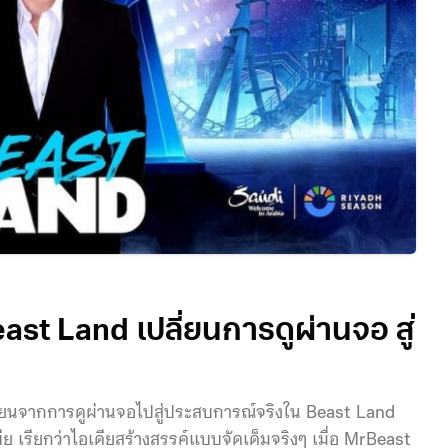
st Land เปลี่ยนการดูผ่านจอ สู่
ลี่ยนจากการดูผ่านจอไปสู่ประสบการณ์จริงใน Beast Land
 เรียกว่าไอเดียสร้างสรรค์แบบจัดเด็มจริงๆ เมื่อ MrBeast