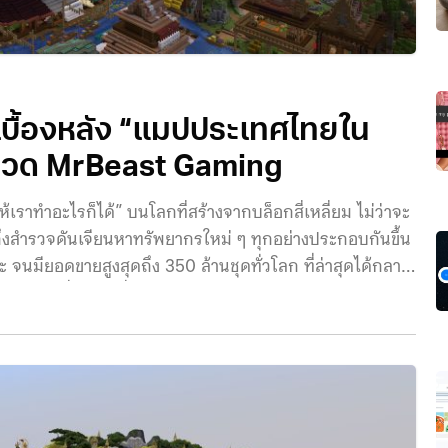
 เบื้องหลัง “แมปประเทศไทยใน
ะกวด MrBeast Gaming
ราทำอะไรก็ได้” บนโลกที่สร้างจากบล็อกสี่เหลี่ยม ไม่ว่าจะ
ถึงสำรวจดันเจียนหาทรัพยากรใหม่ ๆ ทุกอย่างประกอบกันขึ้น
ะ จนมียอดขายสูงสุดถึง 350 ล้านชุดทั่วโลก ที่ล่าสุดได้กลาย
ng’ ซึ่งเป็นหนึ่งในช่องดังของยูทูเบอร์ระดับโลกอย่าง
00 คน แข่งขันกันสร้าง “ประเทศของตัวเอง” เพื่อถ่ายทอดอัต
มาให้โดดเด่นที่สุด และในครั้งนี้เราก็ได้มีทีมผู้เล่นชาว