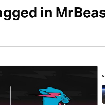
tagged in MrBea
บ