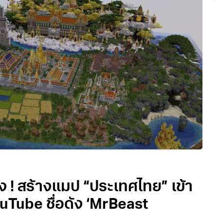
ง ! สร้างแมป “ประเทศไทย” เข้า
uTube ชื่อดัง ‘MrBeast