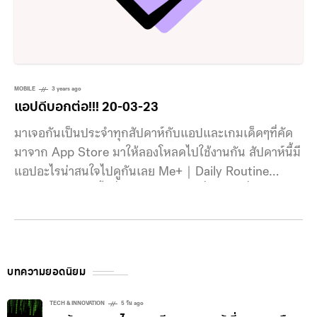
MOBILE
3 years ago
แอปดีบอกต่อ!!! 20-03-23
มาเจอกันเป็นประจำทุกสัปดาห์กับแอปและเกมเด็ดๆที่คัด
มาจาก App Store มาให้ลองโหลดไปใช้งานกัน สัปดาห์นี้มี
แอปอะไรน่าสนใจไปดูกันเลย Me+｜Daily Routine
Planner โค้ชคนนี้สิที่เข้าใจคุณ! การมีที่ปรึกษาที่ดีย่อมจะ
ทำให้เราสบายใจและได้ทิศทางใหม่ๆ ในชีวิต และไม่จำเป็น
ต้องเป็นนักธุรกิจหรือผู้บริหารระดับสูง ถึงจะสามารถมีทึ่
ปรึกษาส่วนตัวได้ แค่เราดาวน์โหลดแอปสุดเฟรนด์ลี่อย่าง
Me+｜Daily Routine Planner ก็จะสามารถเสกโค้ชคน
บทความยอดนิยม
ใหม่ คนที่พร้อมจะเข้าใจเรา และพาพลังบวกมาให้กับชีวิต
เราได้ แอป Me+｜Daily Routine Planner ตั้งใจที่
TECH & INNOVATION
5 วัน ago