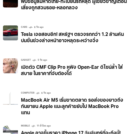
พบข้อมูลมหาดไทย-ทะเบียนรถหลุด ผู้เชี่ยวชาญเตือน
ออกแบบมาเป็นโค้ชให้เราลองฝึกฝน เพื่อสร้างตัวเราใน
เสี่ยงถูกสวมรอย-หลอกลวง
เวอร์ชันใหม่ที่ดีขึ้น โดยเริ่มการการลองทำอะไรใหม่ๆ ใน
แต่ละวัน เมื่อเปิดแอปมา ตอบคำถามคุยเล่นกับแอปไปสัก
พัก คุณก็จะมาถึงหน้าหลัก
CARS
6 วัน ago
Tesla เจอสอบอีก! สหรัฐฯ ตรวจรถกว่า 1.2 ล้านคัน
ปมชิ้นช่วงล่างหน้าอาจหลุดระหว่างวิ่ง
GADGET
5 วัน ago
เปิดตัว CMF Clip Pro หูฟัง Open-Ear ดีไซน์ล้ำ ใส่
สบาย ในราคาที่จับต้องได้
COMPUTER
6 วัน ago
MacBook Air M5 เริ่มขาดตลาด รอส่งของยาวถึง
กันยายน Apple แนะลูกค้าขยับไป MacBook Pro
แทน
MOBILE
11 ชั่วโมง ago
Apple อาจขึ้นราคา iPhone 17 วันจันทร์ที่จะถึงนี้!