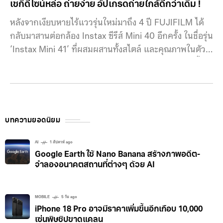
เชกิดีไซน์หล่อ ถ่ายง่าย อัปเกรดถ่ายใกล้ดีกว่าเดิม !
หลังจากเงียบหายไร้แววรุ่นใหม่มาถึง 4 ปี FUJIFILM ได้
กลับมาสานต่อกล้อง Instax ซีรีส์ Mini 40 อีกครั้ง ในชื่อรุ่น
‘Instax Mini 41’ ที่ผสมผสานทั้งสไตล์ และคุณภาพในตัว
เดียวกัน ใช้งานง่ายด้วยระบบวัดแสงอัตโนมัติ แถมรุ่นนี้อัป
เกรดถ่ายใกล้ได้ดีกว่าเดิมด้วย parallax correction และ
ระบบ auto flash ! สำหรับ Instax Mini 41 เป็นกล้องฟิล์ม
instant
บทความยอดนิยม
AI
1 สัปดาห์ ago
Google Earth ใช้ Nano Banana สร้างภาพอดีต-
จำลองอนาคตสถานที่ต่างๆ ด้วย AI
MOBILE
5 วัน ago
iPhone 18 Pro อาจมีราคาเพิ่มขึ้นอีกเกือบ 10,000
เซ่นพิษชิปขาดแคลน