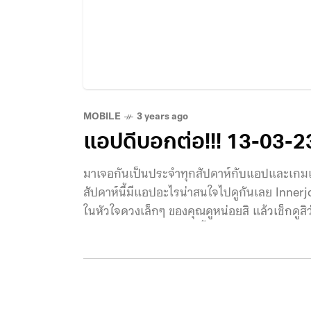
MOBILE
3 years ago
แอปดีบอกต่อ!!! 13-03-2
มาเจอกันเป็นประจำทุกสัปดาห์กับแอปและเกมเ
สัปดาห์นี้มีแอปอะไรน่าสนใจไปดูกันเลย Inne
ในหัวใจดวงเล็กๆ ของคุณดูหน่อยสิ แล้วเช็กดูสิว
นะ? ถ้ามีความรู้สึกแบบนี้มาสักพักใหญ่ เราก็
Innerjoy แอปที่จะมาเป็นเพื่อนคุณในการทำสม
เริ่มต้นเดินสายเข้าสู่เส้นทางแห่งการทำสมาธิ อี
อยากค้นพบประสบการณ์การทำสมาธิแบบใหม่ๆ ด้วย
เป็นไกด์ประจำวันให้เราใช้ชีวิตอย่างมีสุขภาพจ