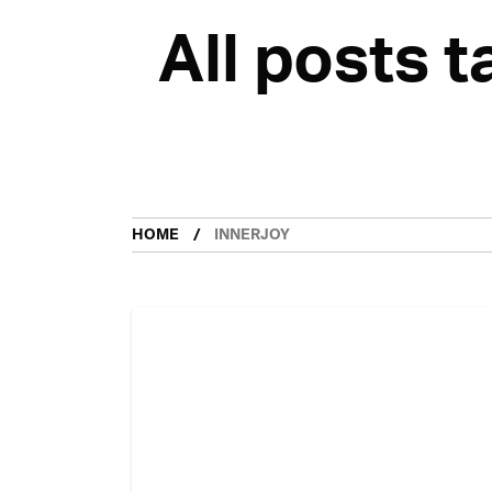
All posts 
HOME
INNERJOY