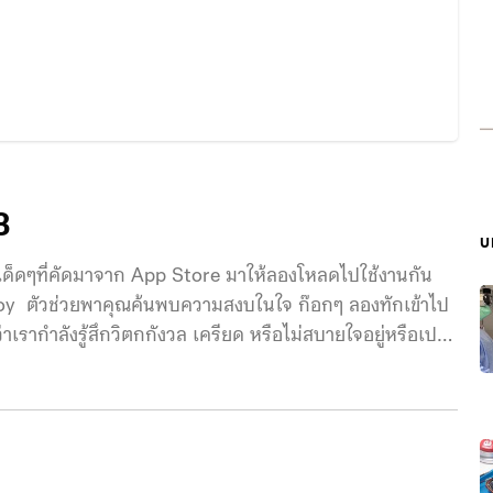
3
บ
ด็ดๆที่คัดมาจาก App Store มาให้ลองโหลดไปใช้งานกัน
rjoy ตัวช่วยพาคุณค้นพบความสงบในใจ ก๊อกๆ ลองทักเข้าไป
่าเรากำลังรู้สึกวิตกกังวล เครียด หรือไม่สบายใจอยู่หรือเปล่า
อยากให้คุณลองพักสักนิด หายใจเข้าลึกๆ แล้วมาพบกับ
าธิไปพร้อมๆ กับการตอบคำถามง่ายๆ สำหรับผู้ที่กำลังสนใจ
กทั้งยังเหมาะกับผู้ที่คุ้นเคยกับการทำสมาธิมาแล้ว แต่ยัง
 สิ่งที่เราชอบเกี่ยวกับ Innerjoy คือ การที่มันสามารถ
ิตแข็งแรงได้ การเริ่มต้นใช้งานแอปก็ไม่ซับซ้อน แถมคุณยัง