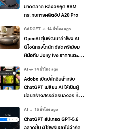
ขาดตลาด หลังวิกฤต RAM
กระทบการผลิตชิป A20 Pro
GADGET
14 ชั่วโมง ago
OpenAI ซุ่มพัฒนาลำโพง AI
ดีไซน์ทรงโดนัท วัสดุพรีเมียม
ฝีมือทีม Jony Ive ราคาแตะ
400 เหรียญ
AI
14 ชั่วโมง ago
Adobe เปิดปลั๊กอินสำหรับ
ChatGPT เปลี่ยน AI ให้เป็นผู้
ช่วยสร้างสรรค์ครบวงจร ทั้ง
ภาพ วิดีโอ และเอกสาร
AI
15 ชั่วโมง ago
ChatGPT อัปเกรด GPT-5.6
ฉลาดขึ้น ผู้ใช้ฟรีแชตไม่จำกัด