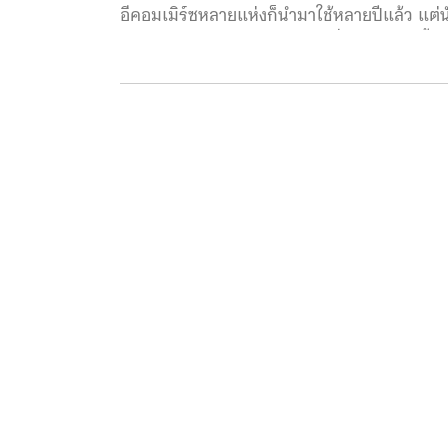
อีคอมเมิร์ซหลายแห่งก็นำมาใช้หลายปีแล้ว แต่นั่
ผิวหน้าของเราจะเป็นอย่างไร เพื่อแก้ปัญหานี้ท
SkinGPT แพลตฟอร์มที่ขับเคลื่อนด้วย Gen AI 
ภาพถ่ายความละเอียดสูงกว่า 3 ล้านภาพ ควบค
ผิวในสกินแคร์ ซึ่งเทคโนโลยีนี้สามารถอธิบายถึง
แสงแดด และมลพิษทางอากาศได้อีกด้วย หัวใ
ละเอียดสูงที่เกิดจากการใช้งานสกินแคร์ได้อย่า