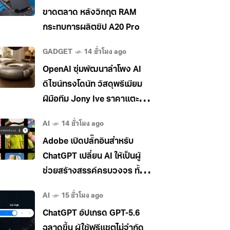
ขาดตลาด หลังวิกฤต RAM
กระทบการผลิตชิป A20 Pro
GADGET
14 ชั่วโมง ago
OpenAI ซุ่มพัฒนาลำโพง AI
ดีไซน์ทรงโดนัท วัสดุพรีเมียม
ฝีมือทีม Jony Ive ราคาแตะ
400 เหรียญ
AI
14 ชั่วโมง ago
Adobe เปิดปลั๊กอินสำหรับ
ChatGPT เปลี่ยน AI ให้เป็นผู้
ช่วยสร้างสรรค์ครบวงจร ทั้ง
ภาพ วิดีโอ และเอกสาร
AI
15 ชั่วโมง ago
ChatGPT อัปเกรด GPT-5.6
ฉลาดขึ้น ผู้ใช้ฟรีแชตไม่จำกัด