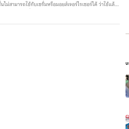
นไม่สามารถใช้กับเซรั่มหรือมอยส์เจอร์ไรเซอร์ได้ ว่าใช้แล้ว
าง Haut.AI ผู้เชี่ยวชาญด้าน AI ในแวดวงสกินแคร์ได้เปิดตัว
เพื่อช่วยจำลองการแสดงผลที่สมจริง โดยเรียนรู้จาก
ู่กับอ้างอิงผลการทดสอบเชิงคลินิกของส่วนผสมในการดูแล
ปัจจัยต่างๆที่ส่งผลต่อผิว เช่น การแก่ก่อนวัย การสัมผัส
จสำคัญของ SkinGPT คือ สามารถจำลองภาพใบหน้าความ
งแม่นยำ โดยอ้างอิงข้อมูลทางวิทยาศาสตร์ที่มีผลรองรับ
บ