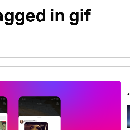
agged in gif
บ