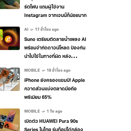
ร์ตโฟน แถมผู้ใช้งาน
Instagram จากเจนนี้ก็น้อยมาก
AI
17 ชั่วโมง ago
Suno เตรียมติดลายน้ำเพลง AI
พร้อมจำกัดดาวน์โหลด ป้องกัน
นำไปใช้ในทางที่ผิด หลัง
อุตสาหกรรมเพลงกดดันหนัก
MOBILE
18 ชั่วโมง ago
iPhone ยังครองแชมป์! Apple
กวาดส่วนแบ่งตลาดมือถือ
พรีเมียม 65%
MOBILE
1 วัน ago
เปิดตัว HUAWEI Pura 90s
Series ในไทย รุ่นท็อปได้กล้อง