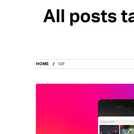
All posts t
HOME
GIF