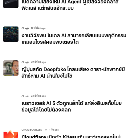
เปิดความเสี่ยงใหม่ AI Agent ผู้ใช้สั่งจองคลาส
ฟิตเนส แต่กลับแฮ็กระบบ
AI
12 ชั่วโมง ago
งานวิจัยพบ โมเดล AI สามารถเลียนแบบพฤติกรรม
เหมือนไวรัสคอมพิวเตอร์ได้
AI
22 ชั่วโมง ago
ญี่ปุ่นสกัด Deepfake โคลนเสียง ดารา-นักพากย์มี
สิทธิ์ห้าม AI นำเสียงไปใช้
AI
23 ชั่วโมง ago
เบราว์เซอร์ AI 5 ตัวถูกแฮ็กได้ แค่ส่งอีเมลก็ขโมย
ข้อมูลได้โดยไม่ต้องคลิก
UNCATEGORIZED
1 วัน ago
Cloudflare เปิดตัว Kitesurf เบราว์เซอร์ยุคใหม่