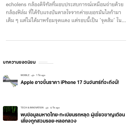
echolens กล้องดิจิทัลที่มอบประสบการณ์เหมือนถ่ายด้วย
กล้องฟิล์ม ที่ได้รับแรงบันดาลใจจากค่ายเยอรมันไลก้ามา
เต็ม ๆ แต่ไม่ได้มาพร้อมจุดแดง แต่รอบนี้เป็น ‘จุดส้ม’ ใน
ราคาเบา ๆ จับต้องได้ สำหรับเจ้า echolens มีจุดเด่นคือให้
ภาพโทนฟิล์มโดยที่เราไม่ต้องปรับแต่งเพิ่มใด ๆ ภายหลัง
เลยครับ ซึ่งก็จะคล้ายกับ FUJIFILM X-Half ที่เพิ่งเปิดตัว
ไป (แต่ฟูจิมีฟีเจอร์ลูกเล่นเยอะกว่า และวัสดุพรีเมียมกว่า
มากตามราคาที่ต่างกัน) ตัวบอดี้เองเน้นใช้งานง่ายเป็นหลัก
บทความยอดนิยม
มีเพียง control dial, ปุ่มกดชัตเตอร์, ช่องมองภาพ, จอแส
ดงจำนวนภาพที่ถ่าย และปุ่มส่งภาพด้วย Wi-Fi
MOBILE
1 วัน ago
Apple อาจขึ้นราคา iPhone 17 วันจันทร์ที่จะถึงนี้!
TECH & INNOVATION
6 วัน ago
พบข้อมูลมหาดไทย-ทะเบียนรถหลุด ผู้เชี่ยวชาญเตือน
เสี่ยงถูกสวมรอย-หลอกลวง