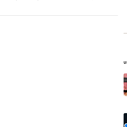
่อวันครับ ซึ่งคุณภาพที่ได้ก็เพียงพอกับการใช้งานทั่ว ๆ ไปแล้ว
ถมยังใช้บนอุปกรณ์อะไรก็ได้ที่ต่ออินเตอร์เน็ต และเปิด
ในการปรับภาพ 3 โหมดให้เลือกด้วยกันครับ ได้แก่
บ