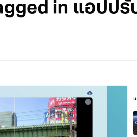
tagged in แอปปร
บ