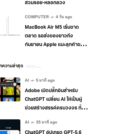
สวมรอย-หลอกลวง
COMPUTER
4 วัน ago
MacBook Air M5 เริ่มขาด
ตลาด รอส่งของยาวถึง
กันยายน Apple แนะลูกค้าขยับ
ไป MacBook Pro แทน
ทความล่าสุด
AI
5 นาที ago
Adobe เปิดปลั๊กอินสำหรับ
ChatGPT เปลี่ยน AI ให้เป็นผู้
ช่วยสร้างสรรค์ครบวงจร ทั้ง
ภาพ วิดีโอ และเอกสาร
AI
35 นาที ago
ChatGPT อัปเกรด GPT-5.6