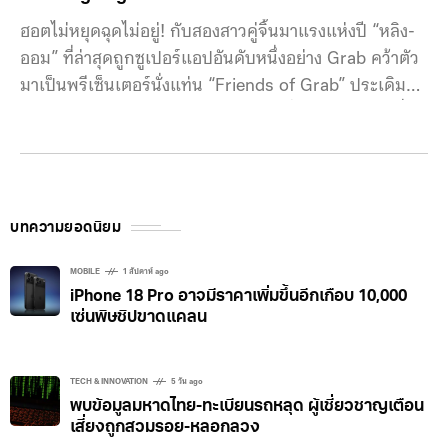
ฮอตไม่หยุดฉุดไม่อยู่! กับสองสาวคู่จิ้นมาแรงแห่งปี “หลิง-
ออม” ที่ล่าสุดถูกซูเปอร์แอปอันดับหนึ่งอย่าง Grab คว้าตัว
มาเป็นพรีเซ็นเตอร์นั่งแท่น “Friends of Grab” ประเดิม
ภารกิจแรกกับการเปิดตัวแคมเปญสุดยิ่งใหญ่แห่งปี “เที่ยว
ทั่วไทย สุขกันใหญ่ไว้ใจ Grab” ที่ Grab ร่วมกับ ททท. ปลุก
กระแสการท่องเที่ยวให้ฟิเวอร์ โดยเฉพาะในช่วงกรีนซีชั่น
พร้อมชวนร่วมกิจกรรมสนุกเพื่อลุ้นไปเที่ยวกับสองสาวแบบ
เอ็กซ์คลูซีฟ ภายในงานเปิดตัวแคมเปญ ‘เที่ยวทั่วไทย สุข
บทความยอดนิยม
กันใหญ่ ไว้ใจ Grab” โดย Grab ได้ยกความแกลม ความ
แกรนด์ และความฟินมาเสิร์ฟด้อม
MOBILE
1 สัปดาห์ ago
iPhone 18 Pro อาจมีราคาเพิ่มขึ้นอีกเกือบ 10,000
เซ่นพิษชิปขาดแคลน
TECH & INNOVATION
5 วัน ago
พบข้อมูลมหาดไทย-ทะเบียนรถหลุด ผู้เชี่ยวชาญเตือน
เสี่ยงถูกสวมรอย-หลอกลวง