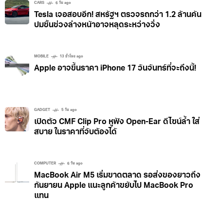
นี้ประกอบด้วยสามชั้นที่มีบทบาทต่างกัน ชั้นบนสุดจะเป็น
CARS
6 วัน ago
Tesla เจอสอบอีก! สหรัฐฯ ตรวจรถกว่า 1.2 ล้านคัน
โพลีไดเมทิลซิโลเซน (PDMS) ซึ่งปล่อยรังสีอินฟราเรดช่วง
ปมชิ้นช่วงล่างหน้าอาจหลุดระหว่างวิ่ง
ไกลซึ่งรู้สึกได้ในรูปของความร้อน ตรงกลางเป็นชั้นเงินบางๆ
ที่สะท้อนสเปกตรัมส่วนที่เหลือของดวงอาทิตย์ นอกจากนั้น
ชั้นนี้ยังประกอบไปด้วยรูขนาดเล็กเพื่อให้แสงที่มองเห็นได้
MOBILE
13 ชั่วโมง ago
ผ่านเข้ามาได้ ส่วนชั้นที่สามคือ กระจกแบรกก์ ประกอบ
Apple อาจขึ้นราคา iPhone 17 วันจันทร์ที่จะถึงนี้!
ด้วยไททาเนียมไดออกไซด์และแมกนีเซียมฟลูออไรด์ที่สลับ
กันเป็นชั้นๆ
GADGET
5 วัน ago
เปิดตัว CMF Clip Pro หูฟัง Open-Ear ดีไซน์ล้ำ ใส่
สบาย ในราคาที่จับต้องได้
COMPUTER
6 วัน ago
MacBook Air M5 เริ่มขาดตลาด รอส่งของยาวถึง
กันยายน Apple แนะลูกค้าขยับไป MacBook Pro
แทน