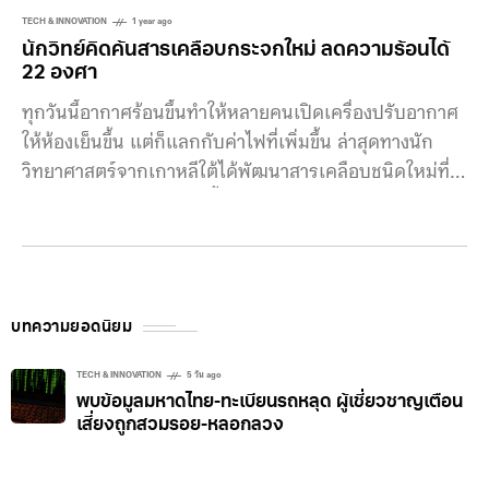
TECH & INNOVATION
1 year ago
นักวิทย์คิดค้นสารเคลือบกระจกใหม่ ลดความร้อนได้
22 องศา
ทุกวันนี้อากาศร้อนขึ้นทำให้หลายคนเปิดเครื่องปรับอากาศ
ให้ห้องเย็นขึ้น แต่ก็แลกกับค่าไฟที่เพิ่มขึ้น ล่าสุดทางนัก
วิทยาศาสตร์จากเกาหลีใต้ได้พัฒนาสารเคลือบชนิดใหม่ที่
ช่วยให้กระจกเย็นลงมากขึ้น แต่ยังคงความโปร่งใสอยู่
หน้าต่างถือเป็นช่องที่ช่วยให้ห้องเปิดรับแสงธรรมชาติ รวม
ถึงยังเป็นช่องทางหลักในการปรับอุณหภูมิอีกด้วย เมื่อ
อากาศหนาวเย็น ความร้อนภายในอาคารประมาณ 30%
สามารถระบายออกไปทางหน้าต่างได้ ในช่วงที่อากาศร้อน
บทความยอดนิยม
แสงแดดที่ส่องกระทบหน้าต่างประมาณ 76% จะเข้ามาเป็น
ความร้อน ทางนักวิจัยจาก POSTECH และมหาวิทยาลัย
TECH & INNOVATION
5 วัน ago
พบข้อมูลมหาดไทย-ทะเบียนรถหลุด ผู้เชี่ยวชาญเตือน
เกาหลีพยายามแก้ปัญหานี้ด้วยการเคลือบชนิดใหม่ ซึ่งทีม
เสี่ยงถูกสวมรอย-หลอกลวง
ออกแบบเลือกใช้วัสดุที่สามารถแผ่ความร้อนออกไปได้ ใน
ขณะที่ยังคงคุณสมบัติให้แสงที่มองเห็นได้ผ่านเข้ามาได้ วัสดุ