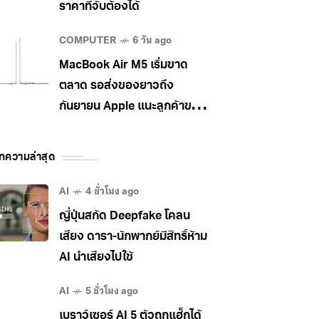
ราคาที่จับต้องได้
COMPUTER
6 วัน ago
MacBook Air M5 เริ่มขาด
ตลาด รอส่งของยาวถึง
กันยายน Apple แนะลูกค้าขยับ
ไป MacBook Pro แทน
ทความล่าสุด
AI
4 ชั่วโมง ago
ญี่ปุ่นสกัด Deepfake โคลน
เสียง ดารา-นักพากย์มีสิทธิ์ห้าม
AI นำเสียงไปใช้
AI
5 ชั่วโมง ago
เบราว์เซอร์ AI 5 ตัวถูกแฮ็กได้