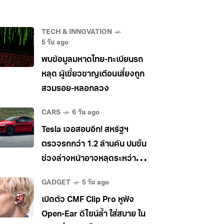
TECH & INNOVATION
5 วัน ago
พบข้อมูลมหาดไทย-ทะเบียนรถ
หลุด ผู้เชี่ยวชาญเตือนเสี่ยงถูก
สวมรอย-หลอกลวง
CARS
6 วัน ago
Tesla เจอสอบอีก! สหรัฐฯ
ตรวจรถกว่า 1.2 ล้านคัน ปมชิ้น
ช่วงล่างหน้าอาจหลุดระหว่าง
วิ่ง
GADGET
5 วัน ago
เปิดตัว CMF Clip Pro หูฟัง
Open-Ear ดีไซน์ล้ำ ใส่สบาย ใน