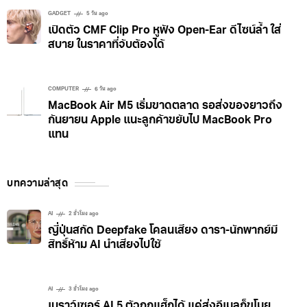
GADGET
5 วัน ago
เปิดตัว CMF Clip Pro หูฟัง Open-Ear ดีไซน์ล้ำ ใส่
สบาย ในราคาที่จับต้องได้
COMPUTER
6 วัน ago
MacBook Air M5 เริ่มขาดตลาด รอส่งของยาวถึง
กันยายน Apple แนะลูกค้าขยับไป MacBook Pro
แทน
บทความล่าสุด
AI
2 ชั่วโมง ago
ญี่ปุ่นสกัด Deepfake โคลนเสียง ดารา-นักพากย์มี
สิทธิ์ห้าม AI นำเสียงไปใช้
AI
3 ชั่วโมง ago
เบราว์เซอร์ AI 5 ตัวถูกแฮ็กได้ แค่ส่งอีเมลก็ขโมย