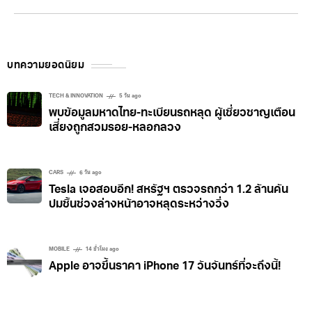
ดื่มจากอนาคต วางจำหน่ายในช่วงเวลาที่จำกัดทั้งแบบขวด
บริการได้มากที่สุด ใครสนใจอยากลองใช้งานสามารถแวะ
และกระป๋อง ซึ่ง Coca-Cola เองก็ไม่ได้บอกรายละเอียดว่า
เข้าไปดูได้ที่งาน 2025 World Expo
รสชาตินี้เป็นยังไง แต่มีคนทดสอบลองชิมแล้วบอกว่า
รสชาติคล้าย raspberry slushy ส่วนกระบวนการผลิตนั้น
บทความยอดนิยม
จะให้ทางนักวิจัย รวบรวมข้อมูลรสชาติที่ผู้บริโภคชื่นชอบ
เพื่อมองหาเทรนด์และทำความเข้าใจว่าเครื่องอื่มในอนาคต
TECH & INNOVATION
5 วัน ago
พบข้อมูลมหาดไทย-ทะเบียนรถหลุด ผู้เชี่ยวชาญเตือน
ควรจะมีรสชาติเป็นยังไง ขั้นตอนต่อมาคือ การป้อนข้อมูลให้
เสี่ยงถูกสวมรอย-หลอกลวง
AI เรียนรู้ แล้วสร้างเป็นรสชาติใหม่ขึ้นมา นอกจากนั้น
CARS
6 วัน ago
Tesla เจอสอบอีก! สหรัฐฯ ตรวจรถกว่า 1.2 ล้านคัน
ปมชิ้นช่วงล่างหน้าอาจหลุดระหว่างวิ่ง
MOBILE
14 ชั่วโมง ago
Apple อาจขึ้นราคา iPhone 17 วันจันทร์ที่จะถึงนี้!