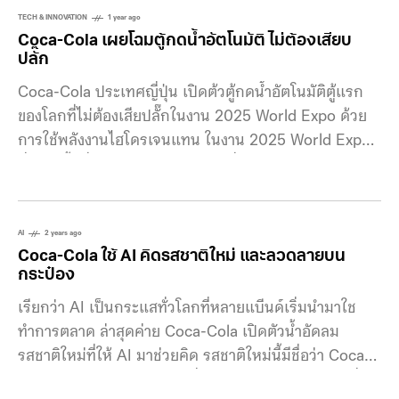
TECH & INNOVATION
1 year ago
Coca-Cola เผยโฉมตู้กดน้ำอัตโนมัติ ไม่ต้องเสียบ
ปลั๊ก
Coca-Cola ประเทศญี่ปุ่น เปิดต้วตู้กดน้ำอัตโนมัติตู้แรก
ของโลกที่ไม่ต้องเสียปลั๊กในงาน 2025 World Expo ด้วย
การใช้พลังงานไฮโดรเจนแทน ในงาน 2025 World Expo
ที่จะจัดขึ้นที่เมืองโอซากะ ประเทศญี่ปุ่น เราจะได้เห็น
นวัตกรรมใหม่ๆ หนึ่งในนั้นคือ Fuji Electric ได้จับมือกับ
Coca-Cola พัฒนาตู้กดน้ำอัตโนมัติเครื่องแรกของโลกที่ใช้
พลังงานจากตลับไฮโดรเจนเพื่อสร้างไฟฟ้าให้ตู้โดยไม่
AI
2 years ago
Coca-Cola ใช้ AI คิดรสชาติใหม่ และลวดลายบน
จำเป็นต้องเสียบปลั๊ก พอพลังงานหมดก็สามารถเปลี่ยน
กระป๋อง
ตลับใหม่ได้อย่างรวดเร็ว หนึ่งในจุดอ่อนของตู้กดน้ำ
เรียกว่า AI เป็นกระแสทั่วโลกที่หลายแบีนด์เริ่มนำมาใช
อัตโนมัติแบบเดิม คือ ต้องเสียบปลั๊กไว้ตลอดเวลา แม้
ทำการตลาด ล่าสุดค่าย Coca-Cola เปิดตัวน้ำอัดลม
เครื่องนี้จะอยู่ในชนบทที่ห่างไกลก็๖้องเดินสายเข้ากับระบบ
รสชาติใหม่ที่ให้ AI มาช่วยคิด รสชาติใหม่นี้มีชื่อว่า Coca-
ไฟฟ้า เพื่อให้ใช้งานได้ แต่ตลับไฮโดรเจนนี้ทำให้เรา
Cola Zero Sugar Y3000 ซึ่งทางบริษัทบอกว่าเป็นเครื่อง
สามารถนำตู้นี้ไปวางที่ไหนก็ได้ทำให้ครอบคลุมพื้นที่ให้