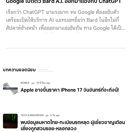
Google เปิดตัว Bard A.I. ออกมาแข่งกับ ChatGPT
เรียกว่า ChatGPT มาแรงมาก จน Google ต้องขยับตัว
เตรียมเปิดให้บริการ AI แชทบอทชื่อว่า Bard ในอีกไม่กี่
สัปดาห์ข้างหน้า เพื่อออกมาแข่งขันกัน ทาง Google ได้เปิด
ทดสอบกับกลุ่มคนที่เชื่อถือได้ก่อนที่จะเปิดให้ใช้งานในวง
กว้าง ซึ่งทาง CNBC รายงานว่า บางฟีเจอร์ได้ทดสอบบาง
ฟีเจอร์กับพนักงานในส่วนของแผน “code red” ที่จะตอบโต้
กับ ChatGPT หนึ่งในนั้นคือฟีเจอร์ “Apprentice Bard”
และการออกแบบใหม่สำหรับการค้นหาบน desktop เพื่อ
บทความยอดนิยม
ใช้ในการถามตอบ Sundar Pichai ผู้บริหารของ Google
MOBILE
19 ชั่วโมง ago
Apple อาจขึ้นราคา iPhone 17 วันจันทร์ที่จะถึงนี้!
TECH & INNOVATION
5 วัน ago
พบข้อมูลมหาดไทย-ทะเบียนรถหลุด ผู้เชี่ยวชาญเตือน
เสี่ยงถูกสวมรอย-หลอกลวง