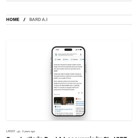
HOME
BARD A.I
LATEST
3 years ago