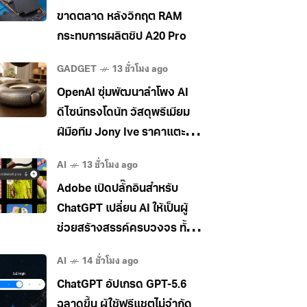
ขาดตลาด หลังวิกฤต RAM
กระทบการผลิตชิป A20 Pro
GADGET
13 ชั่วโมง ago
OpenAI ซุ่มพัฒนาลำโพง AI
ดีไซน์ทรงโดนัท วัสดุพรีเมียม
ฝีมือทีม Jony Ive ราคาแตะ
400 เหรียญ
AI
13 ชั่วโมง ago
Adobe เปิดปลั๊กอินสำหรับ
ChatGPT เปลี่ยน AI ให้เป็นผู้
ช่วยสร้างสรรค์ครบวงจร ทั้ง
ภาพ วิดีโอ และเอกสาร
AI
14 ชั่วโมง ago
ChatGPT อัปเกรด GPT-5.6
ฉลาดขึ้น ผู้ใช้ฟรีแชตไม่จำกัด