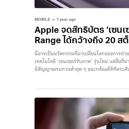
MOBILE
1 year ago
Apple จดสิทธิบัตร ‘เซนเ
Range ได้กว้างถึง 20 สต
นี่อาจเป็นนวัตกรรมที่มาเปลี่ยนโลกของการถ่ายภาพ
เทคโนโลยี ‘เซนเซอร์รับภาพ’ รุ่นใหม่ แต่สิ่งท
มีสัญญาณรบกวนต่ำสุด ๆ ชนะกล้องดิจิทัลระดับโป
2025 ที่ผ่านมา เป็นเซนเซอร์แบบ Stacked CMO
สต็อป ใกล้เคียงกับช่วงขอบล่างที่ตามนุษย์สา