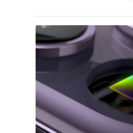
กลับไป Apple มีการใช้อัลกอริทึม RAW 8 มาตั